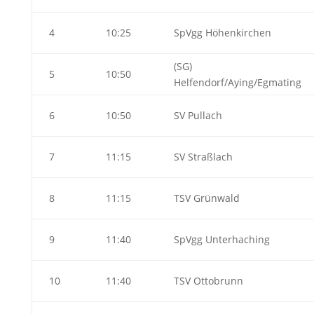
4
10:25
SpVgg Höhenkirchen
(SG)
5
10:50
Helfendorf/Aying/Egmating
6
10:50
SV Pullach
7
11:15
SV Straßlach
8
11:15
TSV Grünwald
9
11:40
SpVgg Unterhaching
10
11:40
TSV Ottobrunn