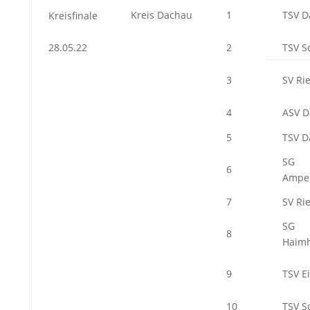
Kreis Dachau
1
TSV D
Kreisfinale
28.05.22
2
TSV 
3
SV Ri
4
ASV D
5
TSV D
SG
6
Ampe
7
SV Ri
SG
8
Haim
9
TSV Ei
10
TSV 