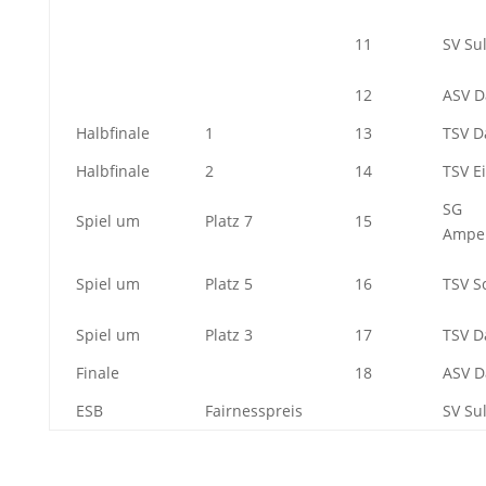
11
SV Su
12
ASV D
Halbfinale
1
13
TSV D
Halbfinale
2
14
TSV Ei
SG
Spiel um
Platz 7
15
Ampe
Spiel um
Platz 5
16
TSV 
Spiel um
Platz 3
17
TSV D
Finale
18
ASV D
ESB
Fairnesspreis
SV Su