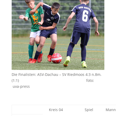
Die Finalisten: ASV-Dachau – SV Riedmoos 4:3 n.8m.
(1:1)
foto:
uva-press
Kreis 04
Spiel
Manns