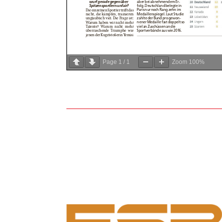
Page
1
/
1
Zoom
100%