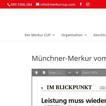
089 5306-284
info@merkurcup.com
Der Merkur CUP
Organisation
Geschic
Münchner-Merkur vom
Page
1
/
1
Zoom
100%