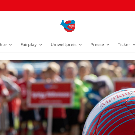
hte
Fairplay
Umweltpreis
Presse
Ticker