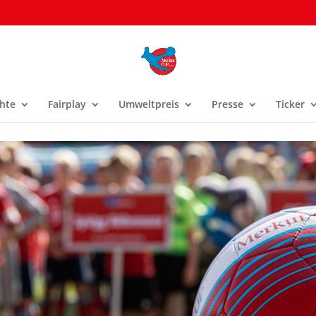
hte
Fairplay
Umweltpreis
Presse
Ticker