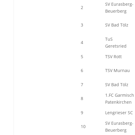
SV Eurasberg-
2
Beuerberg
3
SV Bad Tölz
TuS
4
Geretsried
5
TSV Rott
6
TSV Murnau
7
SV Bad Tölz
1.FC Garmisch
8
Patenkirchen
9
Lengrieser SC
SV Eurasberg-
10
Beuerberg