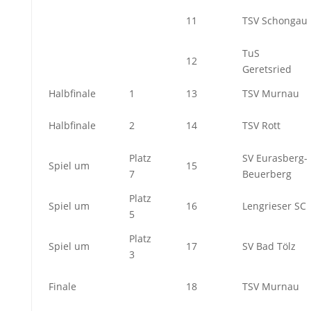
11
TSV Schongau
TuS
12
Geretsried
Halbfinale
1
13
TSV Murnau
Halbfinale
2
14
TSV Rott
Platz
SV Eurasberg-
Spiel um
15
7
Beuerberg
Platz
Spiel um
16
Lengrieser SC
5
Platz
Spiel um
17
SV Bad Tölz
3
Finale
18
TSV Murnau