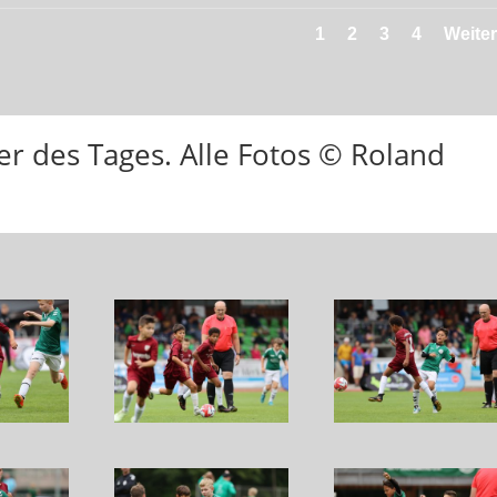
1
2
3
4
Weite
der des Tages. Alle Fotos © Roland