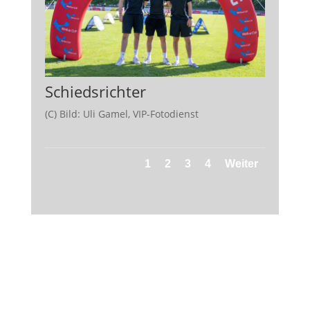
Schiedsrichter
(C) Bild: Uli Gamel, VIP-Fotodienst
1
2
3
4
Weiter