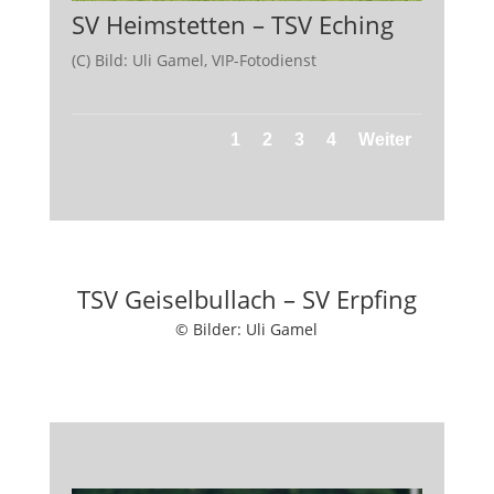
SV Heimstetten – TSV Eching
(C) Bild: Uli Gamel, VIP-Fotodienst
1
2
3
4
Weiter
TSV Geiselbullach – SV Erpfing
© Bilder: Uli Gamel