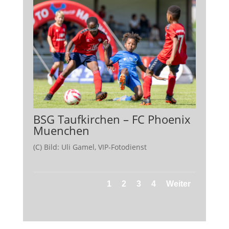
BSG Taufkirchen – FC Phoenix
Muenchen
(C) Bild: Uli Gamel, VIP-Fotodienst
1
2
3
4
Weiter