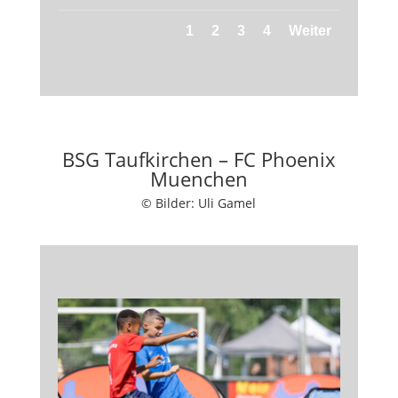
1
2
3
4
Weiter
BSG Taufkirchen – FC Phoenix
Muenchen
© Bilder: Uli Gamel