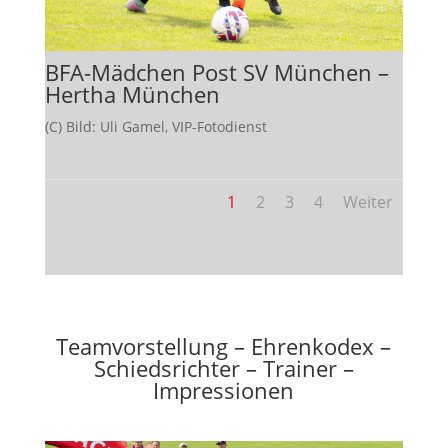
BFA-Mädchen Post SV München –
Hertha München
(C) Bild: Uli Gamel, VIP-Fotodienst
1
2
3
4
Weiter
Teamvorstellung – Ehrenkodex –
Schiedsrichter – Trainer –
Impressionen