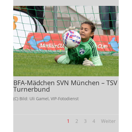
BFA-Mädchen SVN München – TSV
Turnerbund
(C) Bild: Uli Gamel, VIP-Fotodienst
1
2
3
4
Weiter