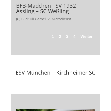
BFB-Mädchen TSV 1932
Assling – SC Weßling
(C) Bild: Uli Gamel, VIP-Fotodienst
1
2
3
4
Weiter
ESV München – Kirchheimer SC