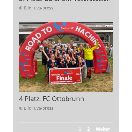
© Bild: uva-press
4 Platz: FC Ottobrunn
© Bild: uva-press
1
2
Weiter