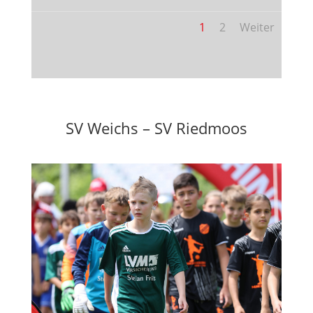
1
2
Weiter
SV Weichs – SV Riedmoos