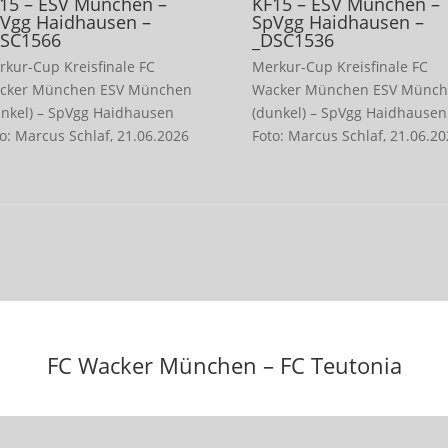
15 – ESV München –
KF15 – ESV München –
Vgg Haidhausen –
SpVgg Haidhausen –
SC1566
_DSC1536
rkur-Cup Kreisfinale FC
Merkur-Cup Kreisfinale FC
cker München ESV München
Wacker München ESV Münc
unkel) – SpVgg Haidhausen
(dunkel) – SpVgg Haidhausen
o: Marcus Schlaf, 21.06.2026
Foto: Marcus Schlaf, 21.06.2
FC Wacker München – FC Teutonia