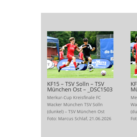
KF15 – TSV Solln – TSV
KF
München Ost – _DSC1503
Mü
Merkur-Cup Kreisfinale FC
Me
Wacker München TSV Solln
Wa
(dunkel) – TSV München Ost
(d
Foto: Marcus Schlaf, 21.06.2026
Fot