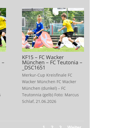
KF15 – FC Wacker
 –
München – FC Teutonia –
_DSC1651
Merkur-Cup Kreisfinale FC
Wacker München FC Wacker
München (dunkel) – FC
s
Teutonnia (gelb) Foto: Marcus
Schlaf, 21.06.2026
1
2
3
Weiter