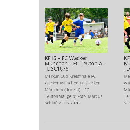
KF15 – FC Wacker
KF
München – FC Teutonia –
Mü
_DSC1676
_D
Merkur-Cup Kreisfinale FC
Me
Wacker München FC Wacker
Wa
München (dunkel) – FC
Mü
Teutonnia (gelb) Foto: Marcus
Te
Schlaf, 21.06.2026
Sch