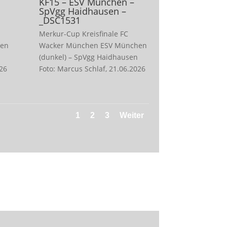
KF15 – ESV München –
SpVgg Haidhausen –
_DSC1531
Merkur-Cup Kreisfinale FC
hen
Wacker München ESV München
(dunkel) – SpVgg Haidhausen
026
Foto: Marcus Schlaf, 21.06.2026
1
2
3
Weiter