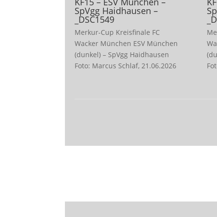
KF15 – ESV München –
KF
SpVgg Haidhausen –
Sp
_DSC1549
_D
Merkur-Cup Kreisfinale FC
Me
Wacker München ESV München
Wa
(dunkel) – SpVgg Haidhausen
(d
Foto: Marcus Schlaf, 21.06.2026
Fot