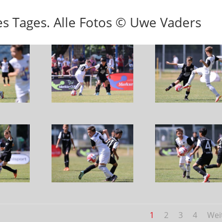
des Tages. Alle Fotos © Uwe Vaders
1
2
3
4
Wei