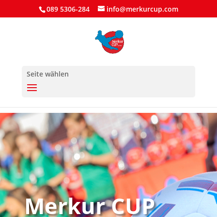
089 5306-284
info@merkurcup.com
Seite wählen
Merkur CUP