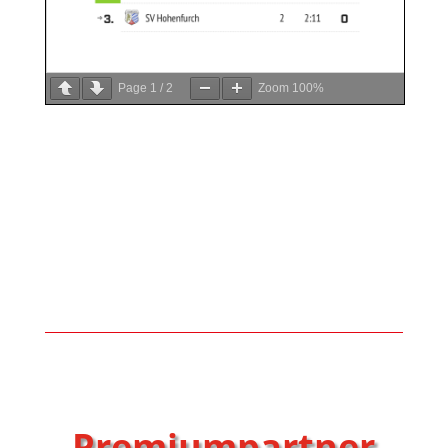
Page
1
/
2
Zoom
100%
Premiumpartner