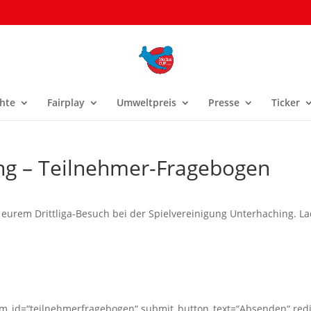
hte
Fairplay
Umweltpreis
Presse
Ticker
ing – Teilnehmer-Fragebogen
eurem Drittliga-Besuch bei der Spielvereinigung Unterhaching. La
rm_id=“teilnehmerfragebogen“ submit_button_text=“Absenden“ redi