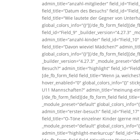
admin_title=“anzahl-mitglieder“ field_id=“Field
field_title=“Datum des Besuchs“ field_id=“Field
field_title=“Wie lautete der Gegner von Unterh
global_colors_info=“{}“][/de_fb_form_field][de_
field_id=“Field_9″ _builder_version=“4.27.3″ _m
admin_title=“anzahl-kinder“ field_id=“Field_10″
field_title=“Davon wieviel Mädchen?“ admin_ti
global_colors_info=“{}“][/de_fb_form_field][de_
_builder_version=“4.27.3″ _module_preset=“defau
Besuch?“ admin_title=“highlight“ field_id=“Fiel
[de_fb_form_field field_title=“Wenn ja, welches
hover_enabled=“0″ global_colors_info=“{}“ stic
U11 Mannschaften?“ admin_title=“meinung-einla
[/de_fb_form_field][de_fb_form_field field_titl
_module_preset=“default“ global_colors_info=“{}
admin_title=“erster-besuch“ field_id=“Field_17″
field_title=“O-Töne einzelner Kinder (gerne mi
_module_preset=“default“ global_colors_info=“{
admin_title=“highlight-merkurcup“ field_id=“Fie