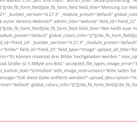
g im Merkur CUP: Jahr und Platz?“ admin_title=“beste-platzierung“ fi
}“][/de_fb_form_field][de_fb_form_field field_title=“Meinung zur 
21″ _builder_version=“4.27.3″ _module_preset=“default“ global_color
sse eurer Vereins-Website?“ admin_title=“website“ field_id=“Field_22
}“][/de_fb_form_field][de_fb_form_field field_title=“Wie heißt euer
module_preset=“default“ global_colors_info=“{}“][/de_fb_form_field][d
d_id=“Field_24″ _builder_version=“4.27.3″ _module_preset=“default“ 
le=“bilder“ field_id=“Field_25″ field_type=“image“ upload_alt_title=“
rror=“Es können maximal drei Bilder hochgeladen werden.“ max_up
ad-Größe ist 5 MByte pro Bild.“ accepted_file_types_image_error=“B
it_button_text=“Schließen“ edit_image_instructions=“Bitte laden Sie
essage=“Soll diese Datei entfernt werden?“ upload_description=“Hi
eset=“default“ global_colors_info=“{}“][/de_fb_form_field][/de_fb_f