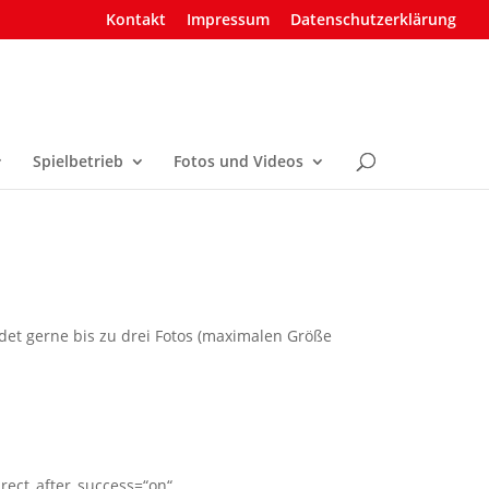
Kontakt
Impressum
Datenschutzerklärung
Spielbetrieb
Fotos und Videos
det gerne bis zu drei Fotos (maximalen Größe
rect_after_success=“on“