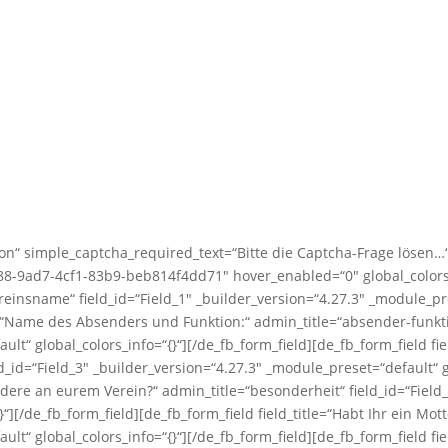
n“ simple_captcha_required_text=“Bitte die Captcha-Frage lösen…“
8-9ad7-4cf1-83b9-beb814f4dd71″ hover_enabled=“0″ global_colors_i
reinsname“ field_id=“Field_1″ _builder_version=“4.27.3″ _module_pre
le=“Name des Absenders und Funktion:“ admin_title=“absender-funktio
lt“ global_colors_info=“{}“][/de_fb_form_field][de_fb_form_field fie
ld_id=“Field_3″ _builder_version=“4.27.3″ _module_preset=“default“ g
ondere an eurem Verein?“ admin_title=“besonderheit“ field_id=“Field
“][/de_fb_form_field][de_fb_form_field field_title=“Habt Ihr ein Mott
lt“ global_colors_info=“{}“][/de_fb_form_field][de_fb_form_field fie