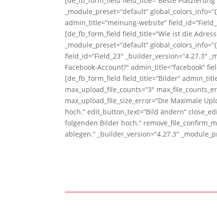
[de_fb_form_field field_title=“Beste Platzierun
_module_preset=“default“ global_colors_info=“{
admin_title=“meinung-website“ field_id=“Field_
[de_fb_form_field field_title=“Wie ist die Adre
_module_preset=“default“ global_colors_info=“{
field_id=“Field_23″ _builder_version=“4.27.3″ _
Facebook-Account?“ admin_title=“facebook“ fiel
[de_fb_form_field field_title=“Bilder“ admin_tit
max_upload_file_counts=“3″ max_file_counts_e
max_upload_file_size_error=“Die Maximale Uplo
hoch.“ edit_button_text=“Bild ändern“ close_ed
folgenden Bilder hoch.“ remove_file_confirm_m
ablegen.“ _builder_version=“4.27.3″ _module_pr