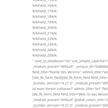
%%Field_16%%
%%Field_17%%
%%Field_18%%
%%Field_19%%
%%Field_20%%
%%Field_21%%
%%Field_22%%
%%Field_23%%
%%Field_24%%
%%Field_25%%
“ save_to_database=“on“ use_simple_captcha=“o
_module_preset=“default“ _unique_id=“0a868a8
field_title=“Name des Vereins:“ admin_title=“ve
[/de_fb_form_field][de_fb_form_field field_tit
_builder_version=“4.27.3″ _module_preset=“defau
ist euer Verein zuhause?“ admin_title=“ort“ fie
[de_fb_form_field field_title=“Was ist das Bes
_module_preset=“default“ global_colors_info=“{}
_builder_version=“4.27.3″ _module_preset=“defau