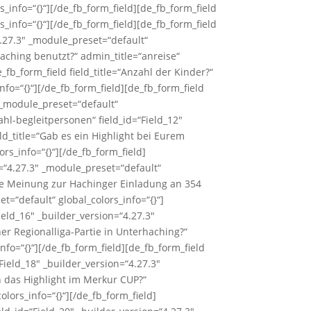
s_info=“{}“][/de_fb_form_field][de_fb_form_field
s_info=“{}“][/de_fb_form_field][de_fb_form_field
4.27.3″ _module_preset=“default“
 Haching benutzt?“ admin_title=“anreise“
_fb_form_field field_title=“Anzahl der Kinder?“
nfo=“{}“][/de_fb_form_field][de_fb_form_field
 _module_preset=“default“
zahl-begleitpersonen“ field_id=“Field_12″
eld_title=“Gab es ein Highlight bei Eurem
rs_info=“{}“][/de_fb_form_field]
on=“4.27.3″ _module_preset=“default“
urze Meinung zur Hachinger Einladung an 354
=“default“ global_colors_info=“{}“]
ield_16″ _builder_version=“4.27.3″
ner Regionalliga-Partie in Unterhaching?“
nfo=“{}“][/de_fb_form_field][de_fb_form_field
Field_18″ _builder_version=“4.27.3″
ch das Highlight im Merkur CUP?“
lors_info=“{}“][/de_fb_form_field]