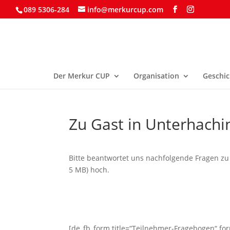
089 5306-284
info@merkurcup.com
Der Merkur CUP
Organisation
Geschic
Zu Gast in Unterhach
Bitte beantwortet uns nachfolgende Fragen zu 
5 MB) hoch.
[de_fb_form title=“Teilnehmer-Fragebogen“ fo