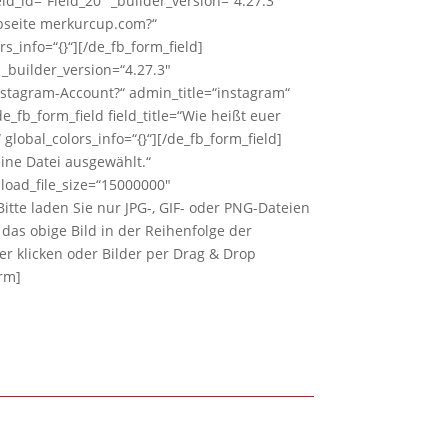
eld_id=“Field_20″ _builder_version=“4.27.3″
Webseite merkurcup.com?“
s_info=“{}“][/de_fb_form_field]
″ _builder_version=“4.27.3″
 Instagram-Account?“ admin_title=“instagram“
e_fb_form_field field_title=“Wie heißt euer
global_colors_info=“{}“][/de_fb_form_field]
Keine Datei ausgewählt.“
load_file_size=“15000000″
itte laden Sie nur JPG-, GIF- oder PNG-Dateien
 das obige Bild in der Reihenfolge der
er klicken oder Bilder per Drag & Drop
orm]