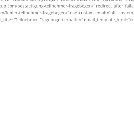
cup.com/bestaetigung-teilnehmer-fragebogen/“ redirect_after_fail
.com/fehler-teilnehmer-fragebogen/“ use_custom_email=“off“ custom
itle=“Teilnehmer-Fragebogen erhalten“ email_template_html=“on“