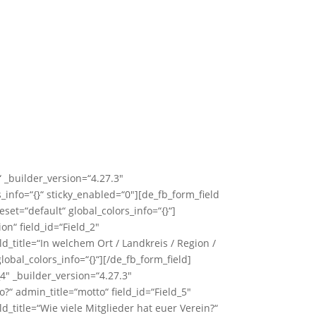
 _builder_version=“4.27.3″
nfo=“{}“ sticky_enabled=“0″][de_fb_form_field
set=“default“ global_colors_info=“{}“]
n“ field_id=“Field_2″
ld_title=“In welchem Ort / Landkreis / Region /
lobal_colors_info=“{}“][/de_fb_form_field]
_4″ _builder_version=“4.27.3″
o?“ admin_title=“motto“ field_id=“Field_5″
ld_title=“Wie viele Mitglieder hat euer Verein?“