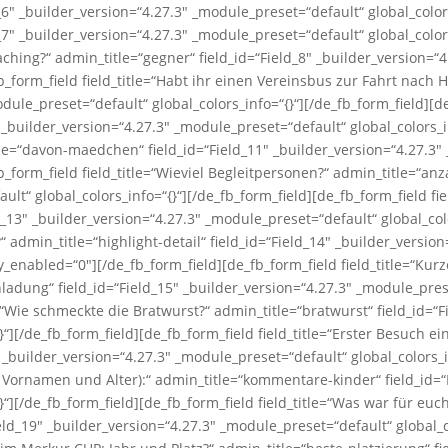
_6″ _builder_version=“4.27.3″ _module_preset=“default“ global_color
_7″ _builder_version=“4.27.3″ _module_preset=“default“ global_color
aching?“ admin_title=“gegner“ field_id=“Field_8″ _builder_version=“
fb_form_field field_title=“Habt ihr einen Vereinsbus zur Fahrt nach
odule_preset=“default“ global_colors_info=“{}“][/de_fb_form_field][de
 _builder_version=“4.27.3″ _module_preset=“default“ global_colors_i
tle=“davon-maedchen“ field_id=“Field_11″ _builder_version=“4.27.3″
fb_form_field field_title=“Wieviel Begleitpersonen?“ admin_title=“an
lt“ global_colors_info=“{}“][/de_fb_form_field][de_fb_form_field fi
d_13″ _builder_version=“4.27.3″ _module_preset=“default“ global_colo
?“ admin_title=“highlight-detail“ field_id=“Field_14″ _builder_versi
ky_enabled=“0″][/de_fb_form_field][de_fb_form_field field_title=“K
dung“ field_id=“Field_15″ _builder_version=“4.27.3″ _module_preset
e=“Wie schmeckte die Bratwurst?“ admin_title=“bratwurst“ field_id=“F
“][/de_fb_form_field][de_fb_form_field field_title=“Erster Besuch ei
 _builder_version=“4.27.3″ _module_preset=“default“ global_colors_i
t Vornamen und Alter):“ admin_title=“kommentare-kinder“ field_id=“
}“][/de_fb_form_field][de_fb_form_field field_title=“Was war für eu
ld_19″ _builder_version=“4.27.3″ _module_preset=“default“ global_co