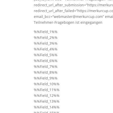
redirect_url_after_submission=“https://merkur
redirect_url_after_failed=“https://merkurcup
email_bcc=“webmaster@merkurcup.com“ email_t
Teilnehmer-Fragebogen ist eingegangen
%%Field_1%%
%%Field_2%%
%%Field_3%%
%%Field_4%%
%%Field_5%%
%%Field_6%%
%%Field_7%%
%%Field_8%%
%%Field_9%%
%%Field_10%%
%%Field_11%%
%%Field_12%%
%%Field_13%%
%%Field_14%%
%%Field_15%%