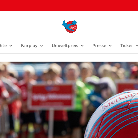
hte
Fairplay
Umweltpreis
Presse
Ticker