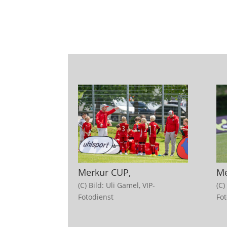
Merkur CUP,
Me
(C) Bild: Uli Gamel, VIP-
(C)
Fotodienst
Fo