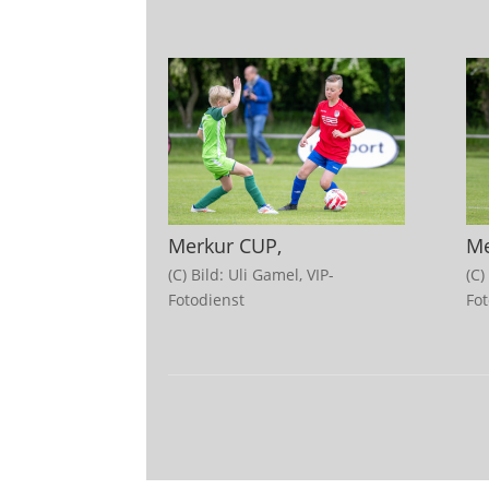
Merkur CUP,
Me
(C) Bild: Uli Gamel, VIP-
(C)
Fotodienst
Fo