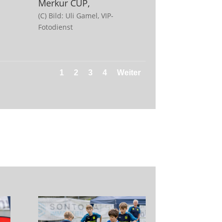
Merkur CUP,
(C) Bild: Uli Gamel, VIP-
Fotodienst
1
2
3
4
Weiter