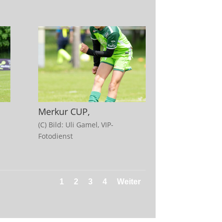
Merkur CUP,
(C) Bild: Uli Gamel, VIP-
Fotodienst
1
2
3
4
Weiter