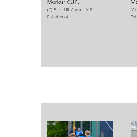
Merkur CUP,
Me
(C) Bild: Uli Gamel, VIP-
(C)
Fotodienst
Fo