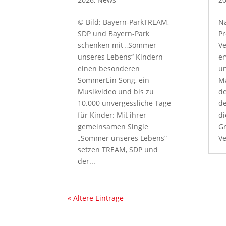
© Bild: Bayern-ParkTREAM,
Na
SDP und Bayern-Park
Pr
schenken mit „Sommer
Ve
unseres Lebens“ Kindern
er
einen besonderen
un
SommerEin Song, ein
M
Musikvideo und bis zu
de
10.000 unvergessliche Tage
de
für Kinder: Mit ihrer
di
gemeinsamen Single
Gr
„Sommer unseres Lebens“
Ve
setzen TREAM, SDP und
der...
« Ältere Einträge