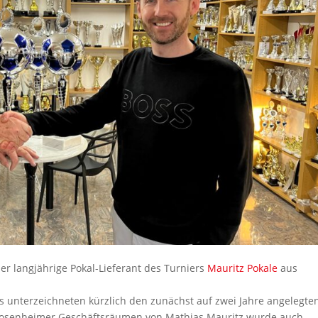
r langjährige Pokal-Lieferant des Turniers
Mauritz Pokale
aus
s unterzeichneten kürzlich den zunächst auf zwei Jahre angelegte
n Rosenheimer Geschäftsräumen von Mathias Mauritz wurde auch