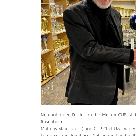
Neu unter den Förderern des Merkur CUP ist de
Rosenheim.
Mathias Mauritz (re.) und CUP Chef Uwe Vader
Fördervertrag. Bei dieser Gelegenheit in de