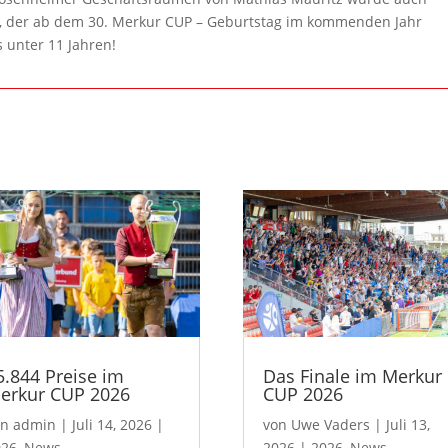
, der ab dem 30. Merkur CUP – Geburtstag im kommenden Jahr
 unter 11 Jahren!
5.844 Preise im
Das Finale im Merkur
erkur CUP 2026
CUP 2026
on
admin
|
Juli 14, 2026
|
von
Uwe Vaders
|
Juli 13,
026
,
News
2026
|
2026
,
News